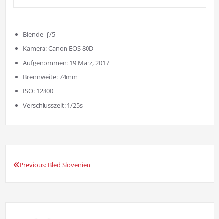
Blende: ƒ/5
Kamera: Canon EOS 80D
Aufgenommen: 19 März, 2017
Brennweite: 74mm
ISO: 12800
Verschlusszeit: 1/25s
Previous:
Bled Slovenien
Beitrags-
Navigation